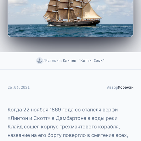
/
История
/
Клипер "Катти Сарк"
26.06.2021
Автор
Мореман
Когда 22 ноября 1869 года со стапеля верфи
«Линтон и Скотт» в Дамбартоне в воды реки
Клайд сошел корпус трехмачтового корабля,
название на его борту повергло в смятение всех,