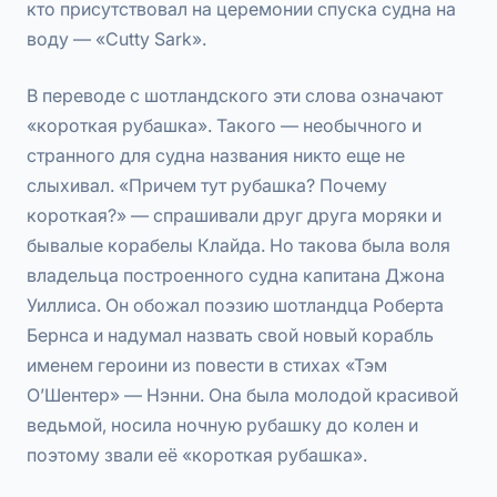
кто присутствовал на церемонии спуска судна на
воду — «Cutty Sark».
В переводе с шотландского эти слова означают
«короткая рубашка». Такого — необычного и
странного для судна названия никто еще не
слыхивал. «Причем тут рубашка? Почему
короткая?» — спрашивали друг друга моряки и
бывалые корабелы Клайда. Но такова была воля
владельца построенного судна капитана Джона
Уиллиса. Он обожал поэзию шотландца Роберта
Бернса и надумал назвать свой новый корабль
именем героини из повести в стихах «Тэм
О’Шентер» — Нэнни. Она была молодой красивой
ведьмой, носила ночную рубашку до колен и
поэтому звали её «короткая рубашка».