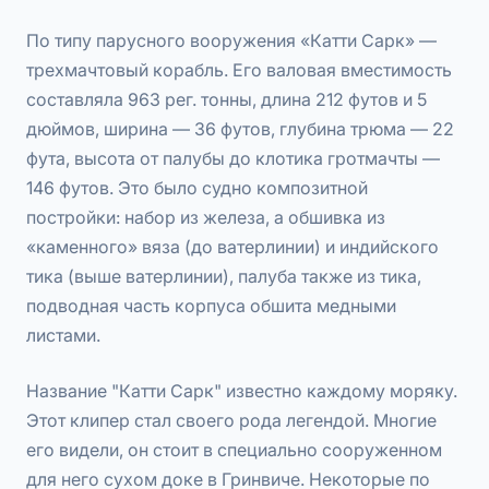
По типу парусного вооружения «Катти Сарк» —
трехмачтовый корабль. Его валовая вместимость
составляла 963 рег. тонны, длина 212 футов и 5
дюймов, ширина — 36 футов, глубина трюма — 22
фута, высота от палубы до клотика гротмачты —
146 футов. Это было судно композитной
постройки: набор из железа, а обшивка из
«каменного» вяза (до ватерлинии) и индийского
тика (выше ватерлинии), палуба также из тика,
подводная часть корпуса обшита медными
листами.
Название "Катти Сарк" известно каждому моряку.
Этот клипер стал своего рода легендой. Многие
его видели, он стоит в специально сооруженном
для него сухом доке в Гринвиче. Некоторые по