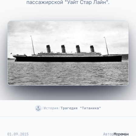
пассажирской "Уайт Стар Лайн".
/
История
/
Трагедия "Титаника"
01.09.2015
Автор
Мореман